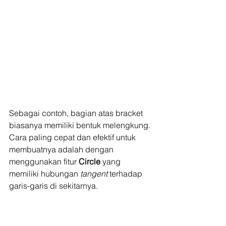
Sebagai contoh, bagian atas bracket 
biasanya memiliki bentuk melengkung. 
Cara paling cepat dan efektif untuk 
membuatnya adalah dengan 
menggunakan fitur 
Circle
 yang 
memiliki hubungan 
tangent
 terhadap 
garis-garis di sekitarnya.
Langkah-langkahnya:
Klik tool 
Circle
 (di sebelah icon 