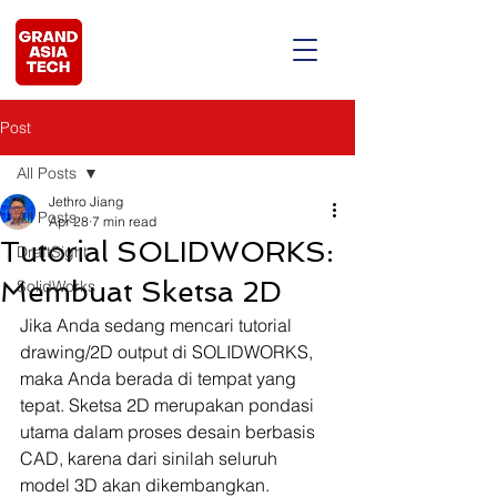
Post
All Posts
Jethro Jiang
All Posts
Apr 28
7 min read
Tutorial SOLIDWORKS:
DraftSight
Membuat Sketsa 2D
SolidWorks
Jika Anda sedang mencari tutorial 
drawing/2D output di SOLIDWORKS, 
maka Anda berada di tempat yang 
tepat. Sketsa 2D merupakan pondasi 
utama dalam proses desain berbasis 
CAD, karena dari sinilah seluruh 
model 3D akan dikembangkan. 