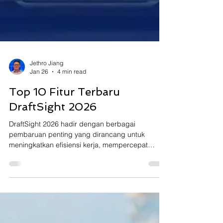
Jethro Jiang
Jan 26
4 min read
Top 10 Fitur Terbaru
DraftSight 2026
DraftSight 2026 hadir dengan berbagai
pembaruan penting yang dirancang untuk
meningkatkan efisiensi kerja, mempercepat
workflow. Sekaligus memberikan fleksibilitas yang
lebih besar bagi para pengguna CAD
profesional. Melalui integrasi teknologi yang lebih
baik, kemudahan kolaborasi, serta fitur baru yang
powerful. DraftSight 2026 semakin siap menjadi