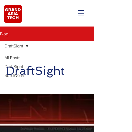
Blog
DraftSight
All Posts
DraftSight
DraftSight
SolidWorks