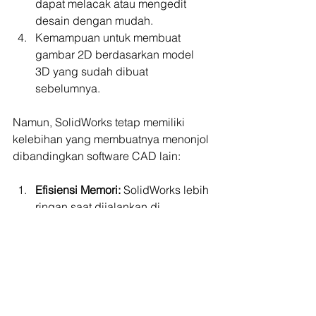
dapat melacak atau mengedit 
desain dengan mudah.
Kemampuan untuk membuat 
gambar 2D berdasarkan model 
3D yang sudah dibuat 
sebelumnya.
Namun, SolidWorks tetap memiliki 
kelebihan yang membuatnya menonjol 
dibandingkan software CAD lain:
Efisiensi Memori: 
SolidWorks lebih 
ringan saat dijalankan di 
komputer, sehingga tidak 
membebani RAM dan memori 
perangkat.
Fleksibilitas Desain:
 SolidWorks 
memungkinkan pembuatan sketsa 
apa pun, mulai dari elemen kecil 