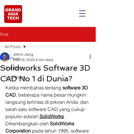
Post
All Posts
Jethro Jiang
All Posts
Feb 19, 2025
4 min read
Solidworks Software 3D
DraftSight
CAD No 1 di Dunia?
SolidWorks
Ketika membahas tentang 
software 3D 
CAD
, beberapa nama besar mungkin 
langsung terlintas di pikiran Anda, dan 
salah satu software CAD yang cukup 
populer adalah 
SolidWorks
. 
Dikembangkan oleh 
SolidWorks 
Corporation
 pada tahun 1995, software 