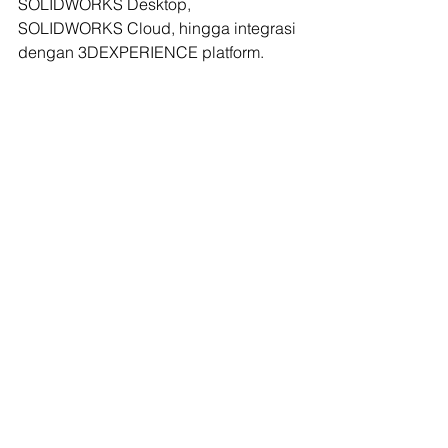
SOLIDWORKS Desktop, 
SOLIDWORKS Cloud, hingga integrasi 
dengan 3DEXPERIENCE platform.
Semua tersedia dalam berbagai jenis 
lisensi fleksibel, baik untuk 
perusahaan manufaktur, startup teknik, 
hingga tim riset dan pengembangan. 
Dengan teknologi berbasis cloud, 
proses desain menjadi lebih cepat, 
kolaborasi antar tim lebih efisien, dan 
data lebih terintegrasi dengan sistem 
manajemen proyek Anda.
Selain software, kami juga 
menyediakan program pelatihan 
SOLIDWORKS bersertifikat 
internasional. Program ini dirancang 
untuk membantu para profesional, 