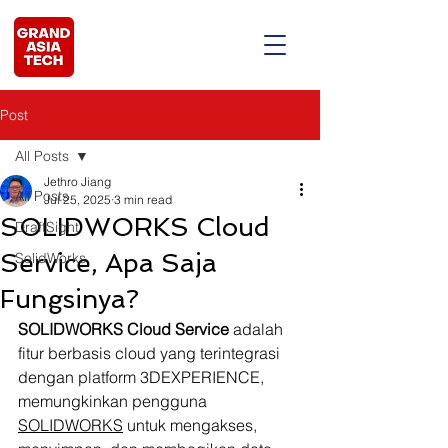
Post
All Posts
Jethro Jiang
All Posts
Jul 25, 2025
3 min read
SOLIDWORKS Cloud
DraftSight
Service, Apa Saja
SolidWorks
Fungsinya?
SOLIDWORKS Cloud Service
 adalah 
fitur berbasis cloud yang terintegrasi 
dengan platform 3DEXPERIENCE, 
memungkinkan pengguna 
SOLIDWORKS
 untuk mengakses, 