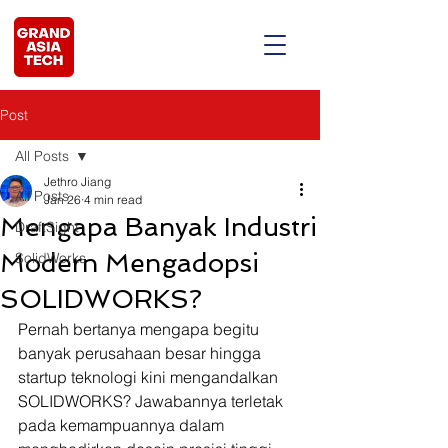
Post
All Posts
Jethro Jiang
All Posts
Jan 26
4 min read
Mengapa Banyak Industri
DraftSight
Modern Mengadopsi
SolidWorks
SOLIDWORKS?
Pernah bertanya mengapa begitu 
banyak perusahaan besar hingga 
startup teknologi kini mengandalkan 
SOLIDWORKS? Jawabannya terletak 
pada kemampuannya dalam 